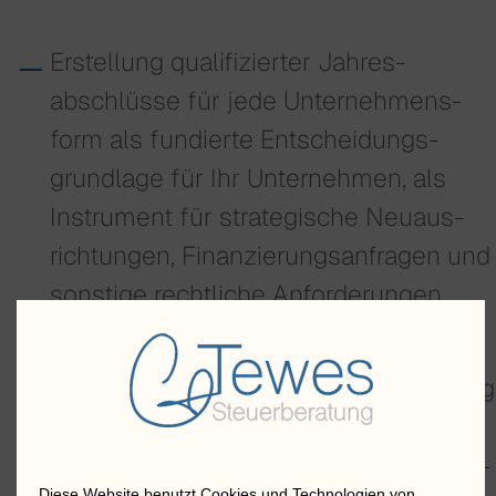
Erstellung qualifi­zierter Jahres­
abschlüsse für jede Unter­nehmens­
form als fundierte Entschei­dungs­
grundlage für Ihr Unter­nehmen, als
Instru­ment für strate­gische Neu­aus­
richtungen, Finanzierungs­anfragen und
sonstige rechtliche Anfor­derungen
Anfertigung von Bilanz­berichten mit
aus­führlichen Erläu­terungen, Erstellung
von Anhängen, Sonder- und
Ergänzungs­bilanzen sowie Eröffnungs-
Diese Website benutzt Cookies und Technologien von