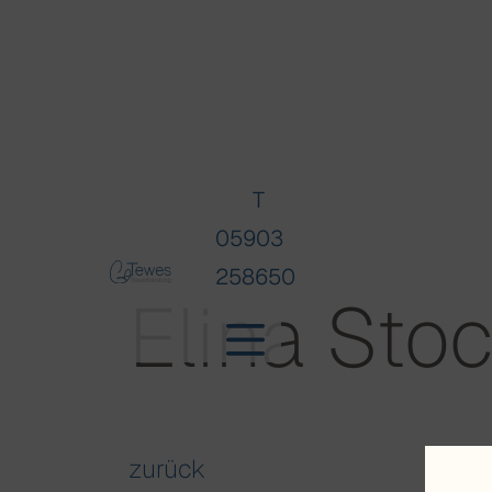
T
05903
258650
Elina St
zurück