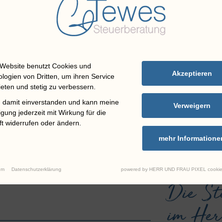
etariat
ckmann@steuer-tewes.de
 +49 (0) 5903 258650
Website benutzt Cookies und
Akzeptieren
logien von Dritten, um ihren Service
eten und stetig zu verbessern.
n damit einverstanden und kann meine
Verweigern
ligung jederzeit mit Wirkung für die
t widerrufen oder ändern.
mehr Informatione
um
Datenschutzerklärung
powered by HERR UND FRAU PIXEL cookie