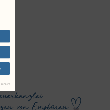
n
 consent