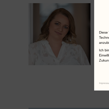
Sekr
sto
Tel.
Diese 
Techno
anzubi
Ich bi
Einwil
Zukunf
Impress